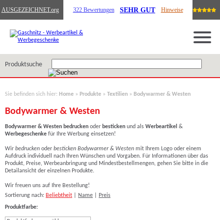
SEHR GUT
AUSGEZEICHNET
.org
322 Bewertungen
Hinweise
Produktsuche
Sie befinden sich hier:
Home
»
Produkte
»
Textilien
»
Bodywarmer & Westen
Bodywarmer & Westen
Bodywarmer & Westen
bedrucken
oder
besticken
und als
Werbeartikel
&
Werbegeschenke
für Ihre Werbung einsetzen!
Wir
bedrucken
oder
besticken Bodywarmer & Westen
mit Ihrem Logo oder einem
Aufdruck individuell nach Ihren Wünschen und Vorgaben. Für Informationen über das
Produkt, Preise, Werbeanbringung und Mindestbestellmengen, gehen Sie bitte in die
Detailansicht der einzelnen Produkte.
Wir freuen uns auf Ihre Bestellung!
Sortierung nach:
Beliebtheit
|
Name
|
Preis
Produktfarbe: