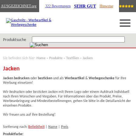
SEHR GUT
AUSGEZEICHNET
.org
322 Bewertungen
Hinweise
Produktsuche
Sie befinden sich hier:
Home
»
Produkte
»
Textilien
»
Jacken
Jacken
Jacken bedrucken
oder
besticken
und als
Werbeartikel
&
Werbegeschenke
für Ihre
Werbung einsetzen!
Wir
bedrucken
oder
besticken Jacken
mit Ihrem Logo oder einem Aufdruck individuell
nach Ihren Wünschen und Vorgaben. Für Informationen über das Produkt, Preise,
Werbeanbringung und Mindestbestellmengen, gehen Sie bitte in die Detailansicht der
einzelnen Produkte.
Wir freuen uns auf Ihre Bestellung!
Sortierung nach:
Beliebtheit
|
Name
|
Preis
Produktfarbe: