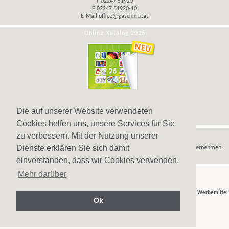
T 02247 51920
F 02247 51920-10
E-Mail
office@gaschnitz.at
Online-Katalog 2026
Die auf unserer Website verwendeten
Cookies helfen uns, unsere Services für Sie
Hinweis
zu verbessern. Mit der Nutzung unserer
Dienste erklären Sie sich damit
Wir verkaufen
Werbeartikel
,
Werbegeschenke
und
Werbemittel
nur an Unternehmen,
Institutionen und Vereine.
einverstanden, dass wir Cookies verwenden.
Mehr darüber
© Gaschnitz GmbH 2007-2026 - Ihr Partner für
Werbeartikel
,
Werbegeschenke
und
Werbemittel
Ok
in Wien, Österreich.