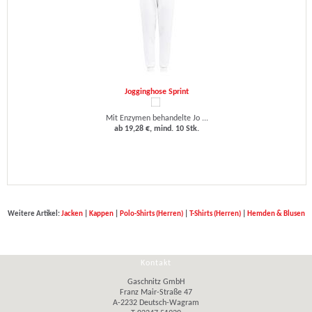
Jogginghose Sprint
Mit Enzymen behandelte Jo ...
ab 19,28 €, mind. 10 Stk.
Weitere Artikel:
Jacken
|
Kappen
|
Polo-Shirts (Herren)
|
T-Shirts (Herren)
|
Hemden & Blusen
Kontakt
Gaschnitz GmbH
Franz Mair-Straße 47
A-2232 Deutsch-Wagram