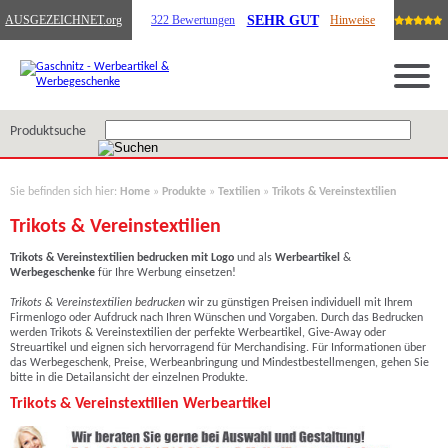
SEHR GUT
AUSGEZEICHNET
.org
322 Bewertungen
Hinweise
Produktsuche
Sie befinden sich hier:
Home
»
Produkte
»
Textilien
»
Trikots & Vereinstextilien
Trikots & Vereinstextilien
Trikots & Vereinstextilien
bedrucken mit Logo
und als
Werbeartikel
&
Werbegeschenke
für Ihre Werbung einsetzen!
Trikots & Vereinstextilien bedrucken
wir zu günstigen Preisen individuell mit Ihrem
Firmenlogo oder Aufdruck nach Ihren Wünschen und Vorgaben. Durch das Bedrucken
werden Trikots & Vereinstextilien der perfekte Werbeartikel, Give-Away oder
Streuartikel und eignen sich hervorragend für Merchandising. Für Informationen über
das Werbegeschenk, Preise, Werbeanbringung und Mindestbestellmengen, gehen Sie
bitte in die Detailansicht der einzelnen Produkte.
Trikots & Vereinstextilien Werbeartikel