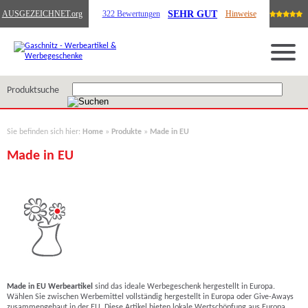
SEHR GUT
AUSGEZEICHNET
.org
322 Bewertungen
Hinweise
Produktsuche
Sie befinden sich hier:
Home
»
Produkte
»
Made in EU
Made in EU
Made in EU Werbeartikel
sind das ideale Werbegeschenk hergestellt in Europa.
Wählen Sie zwischen Werbemittel vollständig hergestellt in Europa oder Give-Aways
zusammengebaut in der EU. Diese Artikel bieten lokale Wertschöpfung aus Europa