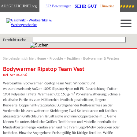
SEHR GUT
AUSGEZEICHNET
.org
322 Bewertungen
Hinweise
Produktsuche
Sie befinden sich hier:
Home
»
Produkte
»
Textilien
»
Bodywarmer & Westen
Bodywarmer Ripstop Team Vest
Ref.-Nr.: 042056
Werbeartikel Bodywarmer Ripstop Team Vest. Winddicht und
wasserabweisend; Außen: 100% Ripstop Nylon mit PU-Beschichtung; Futter:
190T Polyester Taffeta; Wärmeschutz: 160 g/m² Polyesterwattierung; Schmale
elastische Partie bis zum Hüftbereich; Modisch geschnittene, längere
Rückseite; Doppelnaht-Steppnähte; Durchgehender Reißverschluss an der
Vorderseite bis zum wattierten Stehkragen; Zwei Seitentaschen mit farblich
abgesetzten Griffschlaufen, Brusttasche und Innendoppeltasche m...; Gerne
können Sie unterschiedliche Größen, Textilfarben und Modelle innerhalb der
Mindestbestellmenge kombinieren und mit Ihrem Logo/Motiv bedrucken oder
besticken. Hinweis: Angegebene Preise gültig für färbige Textilien. Weiße