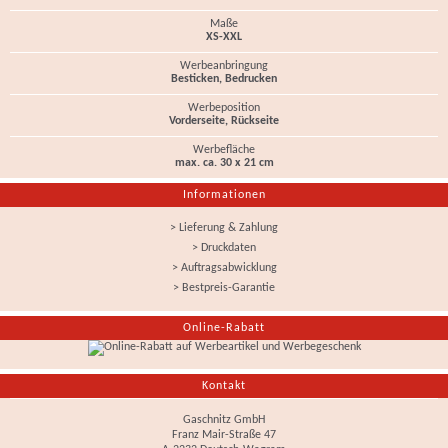
Maße
XS-XXL
Werbeanbringung
Besticken, Bedrucken
Werbeposition
Vorderseite, Rückseite
Werbefläche
max. ca. 30 x 21 cm
Informationen
> Lieferung & Zahlung
> Druckdaten
> Auftragsabwicklung
> Bestpreis-Garantie
Online-Rabatt
Kontakt
Gaschnitz GmbH
Franz Mair-Straße 47