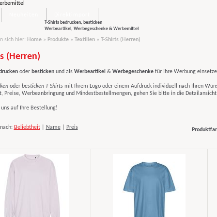
Neuheiten
Direktimport
T-Shirts bedrucken, besticken
Werbeartikel, Werbegeschenke & Werbemittel
n sich hier:
Home
»
Produkte
»
Textilien
»
T-Shirts (Herren)
ts (Herren)
edrucken
oder
besticken
und als
Werbeartikel
&
Werbegeschenke
für Ihre Werbung einsetze
ken
oder
besticken T-Shirts
mit Ihrem Logo oder einem Aufdruck individuell nach Ihren Wün
t, Preise, Werbeanbringung und Mindestbestellmengen, gehen Sie bitte in die Detailansicht
uns auf Ihre Bestellung!
 nach:
Beliebtheit
|
Name
|
Preis
Produktfar