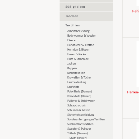
Süßigkeiten
T-Sh
Taschen
Textilien
Arbeitsbekleidung
Bodywarmer & Westen
Fleece
Handtücher & Frottee
Hemden & Blusen
Hosen & Röcke
Hüte & Strohhüte
Jacken
Kappen
Kindertextilien
Krawatten & Tücher
Laufbekleidung
Laufshirts
Polo-Shirts (Damen)
Herren-
Polo-Shirts (Herren)
Pullover & Strickwaren
Schlauchschals
Schürzen & Gastro
Sicherheitsbekleidung
Sonderanfertigungen Textilien
Sublimationstextilien
Sweater & Pullover
T-Shirts (Damen)
T-Shirts (Herren)