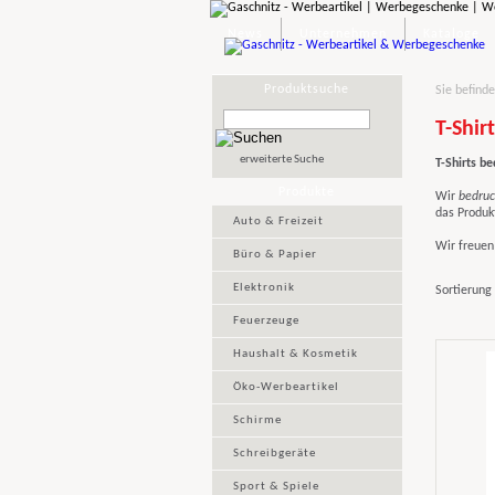
News
Unternehmen
Kataloge
Produktsuche
Sie befinde
T-Shir
erweiterte Suche
T-Shirts b
Produkte
Wir
bedruc
das Produk
Auto & Freizeit
Wir freuen 
Büro & Papier
Elektronik
Sortierung
Feuerzeuge
Haushalt & Kosmetik
Öko-Werbeartikel
Schirme
Schreibgeräte
Sport & Spiele