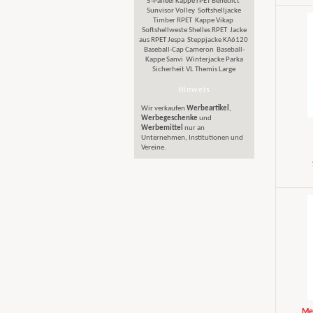
5-Paneel Kappe rPET Benedict
Sunvisor Volley
Softshelljacke
Timber RPET
Kappe Vikap
Softshellweste Shelles RPET
Jacke
aus RPET Jespa
Steppjacke KA6120
Baseball-Cap Cameron
Baseball-
Kappe Sanvi
Winterjacke Parka
Sicherheit VL Themis Large
Hinweis
Wir verkaufen
Werbeartikel
,
Werbegeschenke
und
Werbemittel
nur an
Unternehmen, Institutionen und
Vereine.
Men