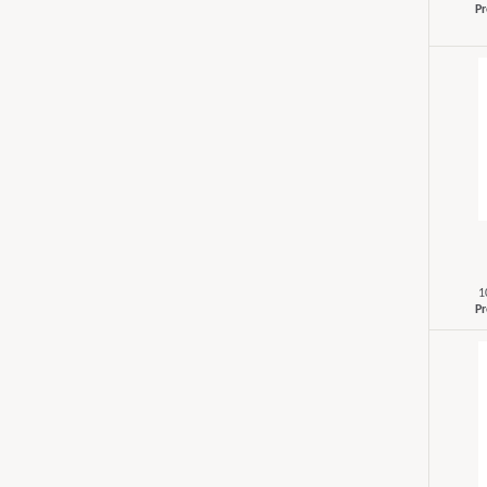
Pr
1
Pr