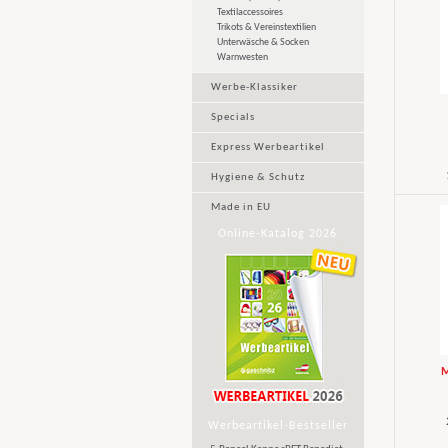
Textilaccessoires
Trikots & Vereinstextilien
Unterwäsche & Socken
Warnwesten
Werbe-Klassiker
Specials
Express Werbeartikel
Hygiene & Schutz
Made in EU
Online-Katalog 2026
M
Werbeartikel-Bestseller