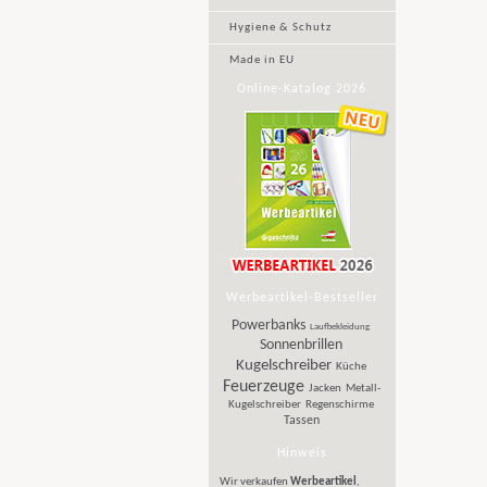
Hygiene & Schutz
Made in EU
Online-Katalog 2026
Werbeartikel-Bestseller
Powerbanks
Laufbekleidung
Sonnenbrillen
Kugelschreiber
Küche
Feuerzeuge
Jacken
Metall-
Kugelschreiber
Regenschirme
Tassen
Hinweis
Wir verkaufen
Werbeartikel
,