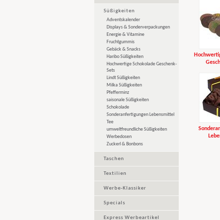
Süßigkeiten
Adventskalender
Displays & Sonderverpackungen
Energie & Vitamine
Fruchtgummis
Gebäck & Snacks
Hochwerti
Haribo Süßigkeiten
Gesch
Hochwertige Schokolade Geschenk-
Sets
Lindt Süßigkeiten
Milka Süßigkeiten
Pfefferminz
saisonale Süßigkeiten
Schokolade
Sonderanfertigungen Lebensmittel
Tee
Sonderan
umweltfreundliche Süßigkeiten
Lebe
Werbedosen
Zuckerl & Bonbons
Taschen
Textilien
Werbe-Klassiker
Specials
Express Werbeartikel