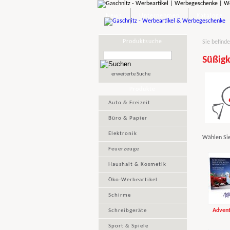
News
Unternehmen
Kataloge
Produktsuche
Sie befinde
Süßigk
erweiterte Suche
Produkte
Auto & Freizeit
Büro & Papier
Elektronik
Wählen Sie
Feuerzeuge
Haushalt & Kosmetik
Öko-Werbeartikel
Schirme
Advent
Schreibgeräte
Sport & Spiele