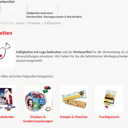
Neuheiten
Direktimport
Süßigkeiten bedrucken
Werbeartikel, Werbegeschenke & Werbemittel
n sich hier:
Home
»
Produkte
»
Süßigkeiten
eiten
Süßigkeiten mit Logo bedrucken
und als
Werbeartikel
für die Verwendung als G
Veranstaltungen einsetzen. Wir haben für Sie die beliebtesten Werbegeschenke
zusammengestellt.
 bitte zwischen folgenden Kategorien:
skalender
Displays &
Energie & Vitamine
Fruchtgummis
Sonderverpackungen