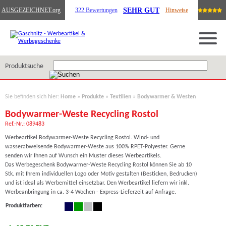
SEHR GUT
AUSGEZEICHNET
.org
322 Bewertungen
Hinweise
Produktsuche
Sie befinden sich hier:
Home
»
Produkte
»
Textilien
»
Bodywarmer & Westen
Bodywarmer-Weste Recycling Rostol
Ref.-Nr.: 089483
Werbeartikel Bodywarmer-Weste Recycling Rostol. Wind- und
wasserabweisende Bodywarmer-Weste aus 100% RPET-Polyester. Gerne
senden wir Ihnen auf Wunsch ein Muster dieses Werbeartikels.
Das Werbegeschenk Bodywarmer-Weste Recycling Rostol können Sie ab 10
Stk. mit Ihrem individuellen Logo oder Motiv gestalten (Besticken, Bedrucken)
und ist ideal als Werbemittel einsetzbar. Den Werbeartikel liefern wir inkl.
Werbeanbringung in ca. 3-4 Wochen - Express-Lieferzeit auf Anfrage.
Produktfarben: