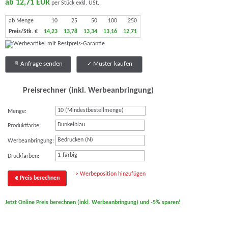
ab 12,71 EUR
per Stück exkl. USt.
ab Menge
10
25
50
100
250
Preis/Stk. €
14,23
13,78
13,34
13,16
12,71
Anfrage senden
Muster kaufen
Preisrechner (inkl. Werbeanbringung)
Menge:
Dunkelblau
Produktfarbe:
Bedrucken (N)
Werbeanbringung:
1-färbig
Druckfarben:
> Werbeposition hinzufügen
€ Preis berechnen
Jetzt Online Preis berechnen (inkl. Werbeanbringung) und -5% sparen!