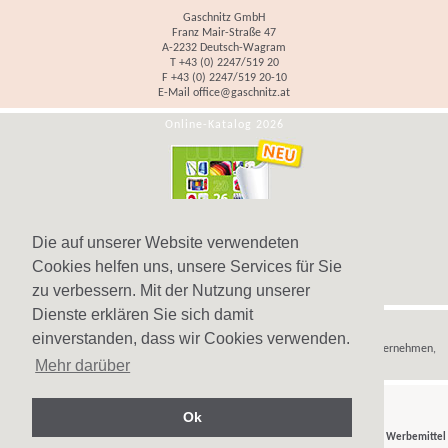
Gaschnitz GmbH
Franz Mair-Straße 47
A-2232 Deutsch-Wagram
T +43 (0) 2247/519 20
F +43 (0) 2247/519 20-10
E-Mail
office@gaschnitz.at
Online-Katalog 2026
Die auf unserer Website verwendeten
Cookies helfen uns, unsere Services für Sie
zu verbessern. Mit der Nutzung unserer
Dienste erklären Sie sich damit
Hinweis
einverstanden, dass wir Cookies verwenden.
Wir verkaufen
Werbeartikel
,
Werbegeschenke
und
Werbemittel
nur an Unternehmen,
Mehr darüber
Institutionen und Vereine.
Ok
© Gaschnitz GmbH 2007-2026 - Ihr Partner für
Werbeartikel
,
Werbegeschenke
und
Werbemittel