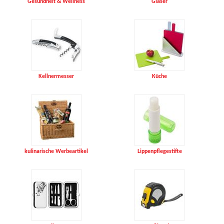
Gesundheit & Wellness
Gläser
Kellnermesser
Küche
kulinarische Werbeartikel
Lippenpflegestifte