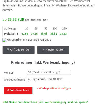
Digitaldruck) und ist ideal als Werbemittel einsetzbar. Den Werbeartikel
liefern wir inkl. Werbeanbringung in ca. 3-4 Wochen - Express-Lieferzeit auf
Anfrage.
ab 35,53 EUR
per Stück exkl. USt.
ab Menge
10
25
50
100
250
Preis/Stk. €
40,64
39,36
38,08
36,81
35,53
Anfrage senden
Muster kaufen
Preisrechner (inkl. Werbeanbringung)
Menge:
4C Digitaldruck - bis 1000cm²
Werbeanbringung:
(DTF2)
> Werbeposition hinzufügen
€ Preis berechnen
Jetzt Online Preis berechnen (inkl. Werbeanbringung) und -5% sparen!