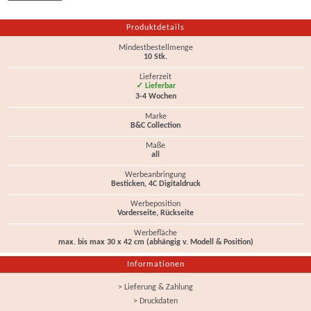
Produktdetails
Mindestbestellmenge
10 Stk.
Lieferzeit
✓ Lieferbar
3-4 Wochen
Marke
B&C Collection
Maße
all
Werbeanbringung
Besticken, 4C Digitaldruck
Werbeposition
Vorderseite, Rückseite
Werbefläche
max. bis max 30 x 42 cm (abhängig v. Modell & Position)
Informationen
> Lieferung & Zahlung
> Druckdaten