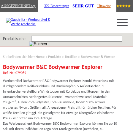
SEHR GUT
AUSGEZEICHNET
.org
322 Bewertungen
Hinweise
Produktsuche
Sie befinden sich hier:
Home
»
Produkte
»
Textilien
»
Bodywarmer & Westen
Bodywarmer B&C Bodywarmer Explorer
Ref.-Nr.: 079089
Werbeartikel Bodywarmer B&C Bodywarmer Explorer. Kombi-Verschluss mit
durchgehendem Reißverschluss und Druckknöpfen, 5 Außentaschen, 1
Innentasche, verstellbare Windstopper mit Kordelzug und Stoppern in den
Armausschnitten, verlängertes Rückenteil, wasserabweisend. Material:
285g/m², Außen: 65% Polyester, 35% Baumwolle, Innen: 100% schwer
wattiertes Nylon . Größen: all. Angegebener Preis gilt für färbige Textilien. Für
weiße Textilien gilt ggf. ein günstigerer, für etwaige Übergrößen ein höherer
Preis - wir bitten um Ihre Anfrage.
Das Werbegeschenk Bodywarmer B&C Bodywarmer Explorer können Sie ab 10
Stk. mit Ihrem individuellen Logo oder Motiv gestalten (Besticken, 4C