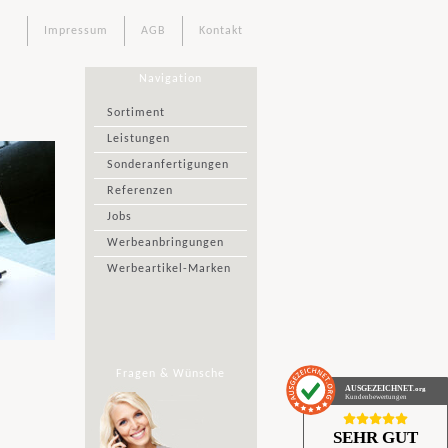
Impressum
AGB
Kontakt
Navigation
Sortiment
Leistungen
Sonderanfertigungen
Referenzen
Jobs
Werbeanbringungen
Werbeartikel-Marken
Fragen & Wünsche
AUSGEZEICHNET
.org
Kundenbewertungen
SEHR GUT