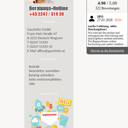
4.90
/ 5.00
322 Bewertungen
SPÖ
27.01.2026
Mehr
Kontakt
rasche Lieferung, tolles
Druckergebnis!
Gaschnitz GmbH
Wir sind mit der raschen und
Franz Mair-Straße 47
reibungslosen Abwicklung und
A-2232 Deutsch-Wagram
dem Ergebnis rundum zufrieden.
Die Regenschirme wirken
T 02247 51920
hochwertig und sauber verarbeitet.
F 02247 51920-10
Besonders positiv: Der Druck ist
gestochen scharf, farbintensiv und
Hinweis zu den Bewertungen
E-Mail
office@gaschnitz.at
auch bei genauerem Hinsehen sehr
sauber umgesetzt. Insgesamt eine
verlässliche Produktion mit top
Shortcuts
Qualität, klare Empfehlung. Im
Regen haben wir sie zwar noch
Kontakt
nicht getestet, aber wir freuen uns
schon darauf, beim nächsten
Newsletter anmelden
Schauer mit einem Augenzwinkern
Katalog anfordern
„Qualität im Praxiseinsatz“ zu
erleben.
Seite weiterempfehlen
Jobs
Newsletter