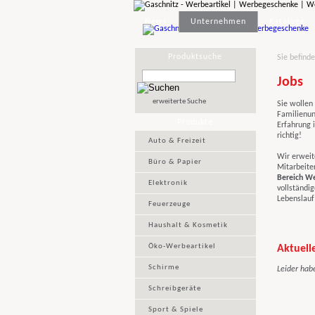
News
Unternehmen
Kataloge
Produktsuche
Sie befinde
Jobs
erweiterte Suche
Sie wollen
Familienu
Produkte
Erfahrung 
richtig!
Auto & Freizeit
Wir erweit
Büro & Papier
Mitarbeite
Bereich We
Elektronik
vollständig
Lebenslau
Feuerzeuge
Haushalt & Kosmetik
Öko-Werbeartikel
Aktuell
Schirme
Leider hab
Schreibgeräte
Sport & Spiele