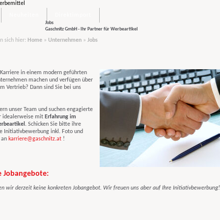
Neuheiten
Direktimport
Jobs
Gaschnitz GmbH - Ihr Partner für Werbeartikel
n sich hier:
Home
»
Unternehmen
»
Jobs
 Karriere in einem modern geführten
nternehmen machen und verfügen über
im Vertrieb? Dann sind Sie bei uns
ern unser Team und suchen engagierte
r idealerweise mit
Erfahrung im
rbeartikel
. Schicken Sie bitte ihre
e Initiativbewerbung inkl. Foto und
f an
karriere@gaschnitz.at
!
e Jobangebote:
en wir derzeit keine konkreten Jobangebot. Wir freuen uns aber auf Ihre Initiativbewerbung!
print