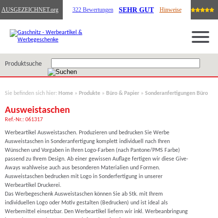
SEHR GUT
AUSGEZEICHNET
.org
322 Bewertungen
Hinweise
Produktsuche
Sie befinden sich hier:
Home
»
Produkte
»
Büro & Papier
»
Sonderanfertigungen Büro
Ausweistaschen
Ref.-Nr.: 061317
Werbeartikel Ausweistaschen. Produzieren und bedrucken Sie Werbe
Ausweistaschen in Sonderanfertigung komplett individuell nach Ihren
Wünschen und Vorgaben in Ihren Logo-Farben (nach Pantone/PMS Farbe)
passend zu Ihrem Design. Ab einer gewissen Auflage fertigen wir diese Give-
Aways wahlweise auch aus besonderen Materialien und Formen.
Ausweistaschen bedrucken mit Logo in Sonderfertigung in unserer
Werbeartikel Druckerei.
Das Werbegeschenk Ausweistaschen können Sie ab Stk. mit Ihrem
individuellen Logo oder Motiv gestalten (Bedrucken) und ist ideal als
Werbemittel einsetzbar. Den Werbeartikel liefern wir inkl. Werbeanbringung