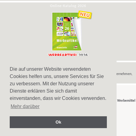
Online-Katalog 2026
Hinweis
Die auf unserer Website verwendeten
Wir verkaufen
Werbeartikel
,
Werbegeschenke
und
Werbemittel
nur an Unternehmen,
Cookies helfen uns, unsere Services für Sie
Institutionen und Vereine.
zu verbessern. Mit der Nutzung unserer
Dienste erklären Sie sich damit
einverstanden, dass wir Cookies verwenden.
© Gaschnitz GmbH 2007-2026 - Ihr Partner für
Werbeartikel
,
Werbegeschenke
und
Werbemittel
in Wien, Österreich.
Mehr darüber
Ok