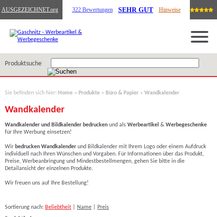
SEHR GUT
AUSGEZEICHNET
.org
322 Bewertungen
Hinweise
Produktsuche
Sie befinden sich hier:
Home
»
Produkte
»
Büro & Papier
»
Wandkalender
Wandkalender
Wandkalender und Bildkalender bedrucken
und als
Werbeartikel
&
Werbegeschenke
für Ihre Werbung einsetzen!
Wir
bedrucken Wandkalender
und Bildkalender
mit Ihrem Logo oder einem Aufdruck
individuell nach Ihren Wünschen und Vorgaben. Für Informationen über das Produkt,
Preise, Werbeanbringung und Mindestbestellmengen, gehen Sie bitte in die
Detailansicht der einzelnen Produkte.
Wir freuen uns auf Ihre Bestellung!
Sortierung nach:
Beliebtheit
|
Name
|
Preis