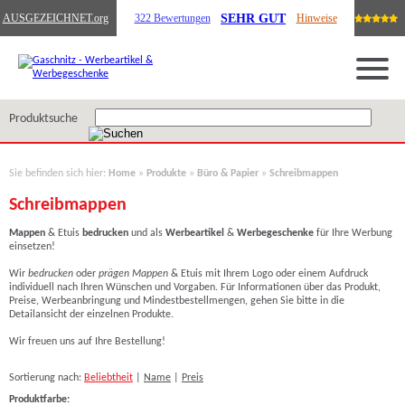
SEHR GUT
AUSGEZEICHNET
.org
322 Bewertungen
Hinweise
Produktsuche
Sie befinden sich hier:
Home
»
Produkte
»
Büro & Papier
»
Schreibmappen
Schreibmappen
Mappen
& Etuis
bedrucken
und als
Werbeartikel
&
Werbegeschenke
für Ihre Werbung
einsetzen!
Wir
bedrucken
oder
prägen
Mappen
& Etuis mit Ihrem Logo oder einem Aufdruck
individuell nach Ihren Wünschen und Vorgaben. Für Informationen über das Produkt,
Preise, Werbeanbringung und Mindestbestellmengen, gehen Sie bitte in die
Detailansicht der einzelnen Produkte.
Wir freuen uns auf Ihre Bestellung!
Sortierung nach:
Beliebtheit
|
Name
|
Preis
Produktfarbe: