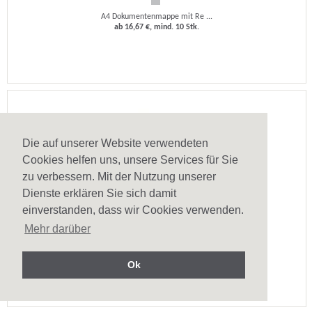
A4 Dokumentenmappe mit Re ...
ab 16,67 €, mind. 10 Stk.
Die auf unserer Website verwendeten
Cookies helfen uns, unsere Services für Sie
zu verbessern. Mit der Nutzung unserer
Dienste erklären Sie sich damit
einverstanden, dass wir Cookies verwenden.
Dokumentenmappe Duotone Zip A4
Mehr darüber
A4 Dokumentenmappe mit Re ...
ab 10,32 €, mind. 25 Stk.
Ok