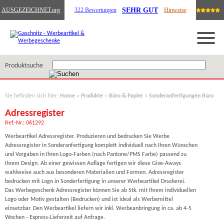
SEHR GUT
AUSGEZEICHNET
.org
322 Bewertungen
Hinweise
Produktsuche
Sie befinden sich hier:
Home
»
Produkte
»
Büro & Papier
»
Sonderanfertigungen Büro
Adressregister
Ref.-Nr.: 061292
Werbeartikel Adressregister. Produzieren und bedrucken Sie Werbe
Adressregister in Sonderanfertigung komplett individuell nach Ihren Wünschen
und Vorgaben in Ihren Logo-Farben (nach Pantone/PMS Farbe) passend zu
Ihrem Design. Ab einer gewissen Auflage fertigen wir diese Give-Aways
wahlweise auch aus besonderen Materialien und Formen. Adressregister
bedrucken mit Logo in Sonderfertigung in unserer Werbeartikel Druckerei.
Das Werbegeschenk Adressregister können Sie ab Stk. mit Ihrem individuellen
Logo oder Motiv gestalten (Bedrucken) und ist ideal als Werbemittel
einsetzbar. Den Werbeartikel liefern wir inkl. Werbeanbringung in ca. ab 4-5
Wochen - Express-Lieferzeit auf Anfrage.