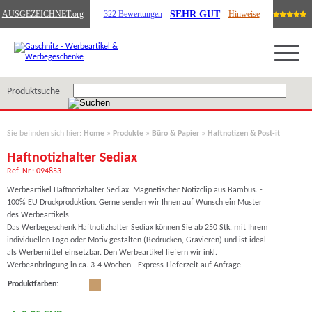
SEHR GUT
AUSGEZEICHNET
.org
322 Bewertungen
Hinweise
Produktsuche
Sie befinden sich hier:
Home
»
Produkte
»
Büro & Papier
»
Haftnotizen & Post-it
Haftnotizhalter Sediax
Ref.-Nr.: 094853
Werbeartikel Haftnotizhalter Sediax. Magnetischer Notizclip aus Bambus. -
100% EU Druckproduktion. Gerne senden wir Ihnen auf Wunsch ein Muster
des Werbeartikels.
Das Werbegeschenk Haftnotizhalter Sediax können Sie ab 250 Stk. mit Ihrem
individuellen Logo oder Motiv gestalten (Bedrucken, Gravieren) und ist ideal
als Werbemittel einsetzbar. Den Werbeartikel liefern wir inkl.
Werbeanbringung in ca. 3-4 Wochen - Express-Lieferzeit auf Anfrage.
Produktfarben: