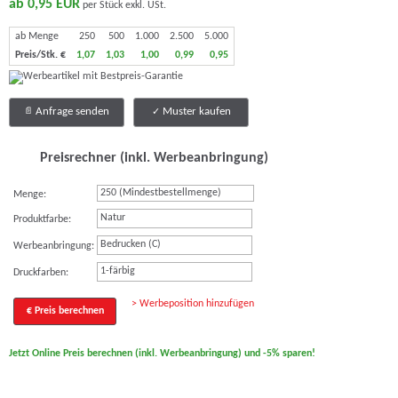
ab 0,95 EUR
per Stück exkl. USt.
ab Menge
250
500
1.000
2.500
5.000
Preis/Stk. €
1,07
1,03
1,00
0,99
0,95
Anfrage senden
Muster kaufen
Preisrechner (inkl. Werbeanbringung)
Menge:
Natur
Produktfarbe:
Bedrucken (C)
Werbeanbringung:
1-färbig
Druckfarben:
> Werbeposition hinzufügen
€ Preis berechnen
Jetzt Online Preis berechnen (inkl. Werbeanbringung) und -5% sparen!