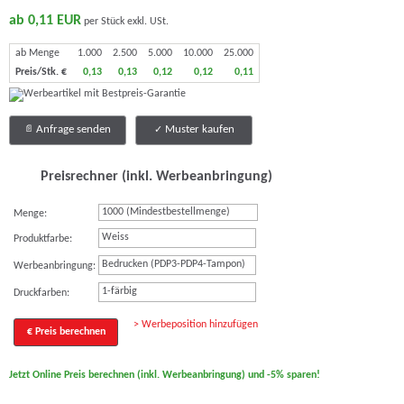
ab 0,11 EUR
per Stück exkl. USt.
ab Menge
1.000
2.500
5.000
10.000
25.000
Preis/Stk. €
0,13
0,13
0,12
0,12
0,11
Anfrage senden
Muster kaufen
Preisrechner (inkl. Werbeanbringung)
Menge:
Weiss
Produktfarbe:
Bedrucken (PDP3-PDP4-Tampon)
Werbeanbringung:
1-färbig
Druckfarben:
> Werbeposition hinzufügen
€ Preis berechnen
Jetzt Online Preis berechnen (inkl. Werbeanbringung) und -5% sparen!