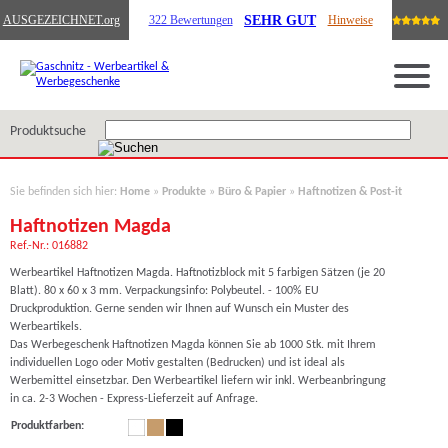
SEHR GUT
AUSGEZEICHNET
.org
322 Bewertungen
Hinweise
Produktsuche
Sie befinden sich hier:
Home
»
Produkte
»
Büro & Papier
»
Haftnotizen & Post-it
Haftnotizen Magda
Ref.-Nr.: 016882
Werbeartikel Haftnotizen Magda. Haftnotizblock mit 5 farbigen Sätzen (je 20
Blatt). 80 x 60 x 3 mm. Verpackungsinfo: Polybeutel. - 100% EU
Druckproduktion. Gerne senden wir Ihnen auf Wunsch ein Muster des
Werbeartikels.
Das Werbegeschenk Haftnotizen Magda können Sie ab 1000 Stk. mit Ihrem
individuellen Logo oder Motiv gestalten (Bedrucken) und ist ideal als
Werbemittel einsetzbar. Den Werbeartikel liefern wir inkl. Werbeanbringung
in ca. 2-3 Wochen - Express-Lieferzeit auf Anfrage.
Produktfarben: