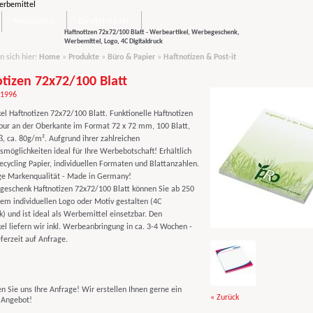
Neuheiten
Direktimport
Haftnotizen 72x72/100 Blatt - Werbeartikel, Werbegeschenk,
Werbemittel, Logo, 4C Digitaldruck
n sich hier:
Home
»
Produkte
»
Büro & Papier
»
Haftnotizen & Post-it
tizen 72x72/100 Blatt
11996
el Haftnotizen 72x72/100 Blatt. Funktionelle Haftnotizen
pur an der Oberkante im Format 72 x 72 mm, 100 Blatt,
ß, ca. 80g/m². Aufgrund ihrer zahlreichen
smöglichkeiten ideal für Ihre Werbebotschaft! Erhältlich
ecycling Papier, individuellen Formaten und Blattanzahlen.
e Markenqualität - Made in Germany!
eschenk Haftnotizen 72x72/100 Blatt können Sie ab 250
rem individuellen Logo oder Motiv gestalten (4C
k) und ist ideal als Werbemittel einsetzbar. Den
el liefern wir inkl. Werbeanbringung in ca. 3-4 Wochen -
ferzeit auf Anfrage.
n Sie uns Ihre Anfrage! Wir erstellen Ihnen gerne ein
« Zurück
s Angebot!