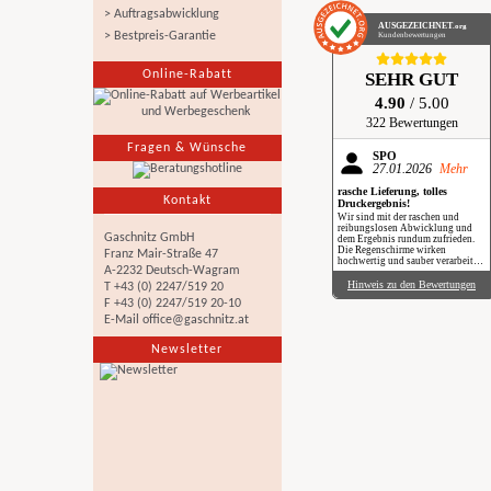
> Auftragsabwicklung
AUSGEZEICHNET
.org
> Bestpreis-Garantie
Kundenbewertungen
Online-Rabatt
SEHR GUT
4.90
/ 5.00
322 Bewertungen
Fragen & Wünsche
SPÖ
27.01.2026
Mehr
rasche Lieferung, tolles
Kontakt
Druckergebnis!
Wir sind mit der raschen und
reibungslosen Abwicklung und
Gaschnitz GmbH
dem Ergebnis rundum zufrieden.
Die Regenschirme wirken
Franz Mair-Straße 47
hochwertig und sauber verarbeitet.
A-2232 Deutsch-Wagram
Besonders positiv: Der Druck ist
gestochen scharf, farbintensiv und
Hinweis zu den Bewertungen
T +43 (0) 2247/519 20
auch bei genauerem Hinsehen sehr
F +43 (0) 2247/519 20-10
sauber umgesetzt. Insgesamt eine
verlässliche Produktion mit top
E-Mail
office@gaschnitz.at
Qualität, klare Empfehlung. Im
Regen haben wir sie zwar noch
Newsletter
nicht getestet, aber wir freuen uns
schon darauf, beim nächsten
Schauer mit einem Augenzwinkern
„Qualität im Praxiseinsatz“ zu
erleben.