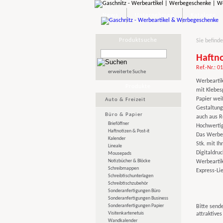
News
Unternehmen
Kataloge
Produktsuche
Sie befinde
Haftno
Ref.-Nr.: 0
erweiterte Suche
Werbeartik
Produkte
mit Klebes
Papier wei
Auto & Freizeit
Gestaltung
Büro & Papier
auch aus R
Brieföffner
Hochwertig
Haftnotizen & Post-it
Das Werbeg
Kalender
Stk. mit Ih
Lineale
Digitaldruc
Mousepads
Notizbücher & Blöcke
Werbeartik
Schreibmappen
Express-Lie
Schreibtischunterlagen
Schreibtischzubehör
Sonderanfertigungen Büro
Sonderanfertigungen Business
Sonderanfertigungen Papier
Bitte sende
Visitenkartenetuis
attraktive
Wandkalender