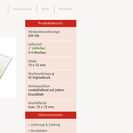
Impressum
AGB
Kontakt
Produktdetails
Mindestbestellmenge
250 Stk.
Lieferzeit
✓ Lieferbar
3-4 Wochen
Maße
72 x 72 mm
Werbeanbringung
4C Digitaldruck
Werbeposition
randabfallend auf jedem
Einzelblatt
Werbefläche
max. 72 x 72 mm
Informationen
> Lieferung & Zahlung
> Druckdaten