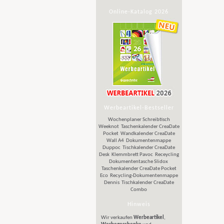
Online-Katalog 2026
Werbeartikel-Bestseller
Wochenplaner Schreibtisch
Weeknot
Taschenkalender CreaDate
Pocket
Wandkalender CreaDate
Wall A4
Dokumentenmappe
Duppoc
Tischkalender CreaDate
Desk
Klemmbrett Pavoc
Receycling
Dokumententasche Slidox
Taschenkalender CreaDate Pocket
Eco
Recycling-Dokumentenmappe
Dennis
Tischkalender CreaDate
Combo
Hinweis
Wir verkaufen
Werbeartikel
,