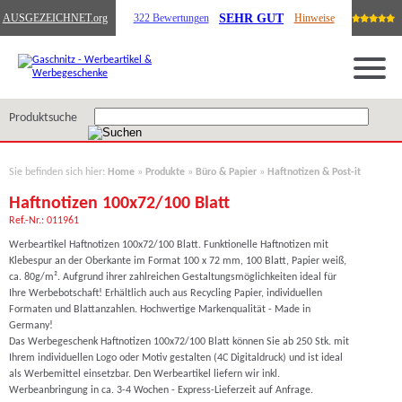
SEHR GUT
AUSGEZEICHNET
.org
322 Bewertungen
Hinweise
Produktsuche
Sie befinden sich hier:
Home
»
Produkte
»
Büro & Papier
»
Haftnotizen & Post-it
Haftnotizen 100x72/100 Blatt
Ref.-Nr.: 011961
Werbeartikel Haftnotizen 100x72/100 Blatt. Funktionelle Haftnotizen mit
Klebespur an der Oberkante im Format 100 x 72 mm, 100 Blatt, Papier weiß,
ca. 80g/m². Aufgrund ihrer zahlreichen Gestaltungsmöglichkeiten ideal für
Ihre Werbebotschaft! Erhältlich auch aus Recycling Papier, individuellen
Formaten und Blattanzahlen. Hochwertige Markenqualität - Made in
Germany!
Das Werbegeschenk Haftnotizen 100x72/100 Blatt können Sie ab 250 Stk. mit
Ihrem individuellen Logo oder Motiv gestalten (4C Digitaldruck) und ist ideal
als Werbemittel einsetzbar. Den Werbeartikel liefern wir inkl.
Werbeanbringung in ca. 3-4 Wochen - Express-Lieferzeit auf Anfrage.