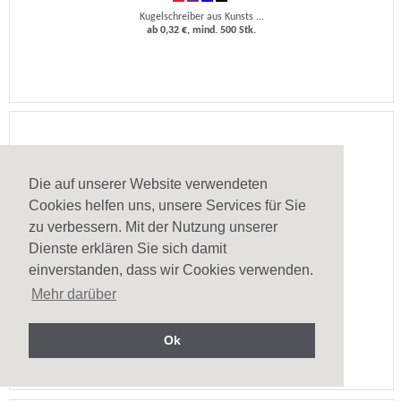
Kugelschreiber aus Kunsts ...
ab 0,32 €, mind. 500 Stk.
Die auf unserer Website verwendeten
Cookies helfen uns, unsere Services für Sie
zu verbessern. Mit der Nutzung unserer
Dienste erklären Sie sich damit
einverstanden, dass wir Cookies verwenden.
Kugelschreiber Swansea
Mehr darüber
Kugelschreiber aus Kunsts ...
ab 0,09 €, mind. 2500 Stk.
Ok