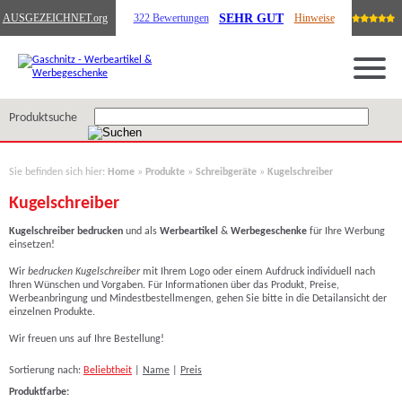
SEHR GUT
AUSGEZEICHNET
.org
322 Bewertungen
Hinweise
Produktsuche
Sie befinden sich hier:
Home
»
Produkte
»
Schreibgeräte
»
Kugelschreiber
Kugelschreiber
Kugelschreiber bedrucken
und als
Werbeartikel
&
Werbegeschenke
für Ihre Werbung
einsetzen!
Wir
bedrucken Kugelschreiber
mit Ihrem Logo oder einem Aufdruck individuell nach
Ihren Wünschen und Vorgaben. Für Informationen über das Produkt, Preise,
Werbeanbringung und Mindestbestellmengen, gehen Sie bitte in die Detailansicht der
einzelnen Produkte.
Wir freuen uns auf Ihre Bestellung!
Sortierung nach:
Beliebtheit
|
Name
|
Preis
Produktfarbe: