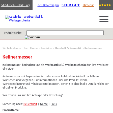
SEHR GUT
AUSGEZEICHNET
.org
322 Bewertungen
Hinweise
Produktsuche
Sie befinden sich hier:
Home
»
Produkte
»
Haushalt & Kosmetik
»
Kellnermesser
Kellnermesser
Kellnermesser
bedrucken
und als
Werbeartikel
&
Werbegeschenke
für Ihre Werbung
einsetzen!
Kellnermesser mit Logo bedrucken
oder einem Aufdruck individuell nach Ihren
Wünschen und Vorgaben. Für Informationen über das Produkt, Preise,
Werbeanbringung und Mindestbestellmengen, gehen Sie bitte in die Detailansicht der
einzelnen Produkte.
Wir freuen uns auf Ihre Anfrage oder Bestellung!
Sortierung nach:
Beliebtheit
|
Name
|
Preis
Produktfarbe: