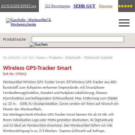
SEHR GUT
AUSGEZEICHNET
.org
322 Bewertungen
Hinweise
Produktsuche
Sie befinden sich hier:
Home
»
Produkte
»
Elektronik
»
Elektronik-Zubehör
Wireless GPS-Tracker Smart
Ref.-Nr.: 076412
Werbeartikel Wireless GPS-Tracker Smart. BT/Wireless GPS-Tracker aus ABS-
Kunststoff, zum Aufspüren verlorener Gegenstände, mit Smartphone-
Fernbedienungsfunktion, Standort und Parkplatz Lokalisierung, Distanz-
Alarmfunktion und beiliegendem Schlüsselband. Max. Entfernung zum Objekt:
ca. 23 m. - 100% EU Druckproduktion. Gerne senden wir Ihnen auf Wunsch ein
Muster des Werbeartikels.
Das Werbegeschenk Wireless GPS-Tracker Smart können Sie ab 50 Stk. mit
Ihrem individuellen Logo oder Motiv gestalten (Bedrucken, 4C Digitaldruck)
und ist ideal als Werbemittel einsetzbar. Den Werbeartikel liefern wir inkl.
Werbeanbringung in ca. 2-3 Wochen - Express-Lieferzeit auf Anfrage.