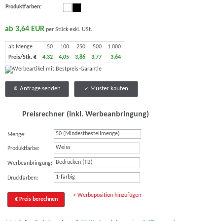
Produktfarben:
ab 3,64 EUR
per Stück exkl. USt.
ab Menge
50
100
250
500
1.000
Preis/Stk. €
4,32
4,05
3,86
3,77
3,64
Anfrage senden
Muster kaufen
Preisrechner (inkl. Werbeanbringung)
Menge:
Weiss
Produktfarbe:
Bedrucken (TB)
Werbeanbringung:
1-färbig
Druckfarben:
> Werbeposition hinzufügen
€ Preis berechnen