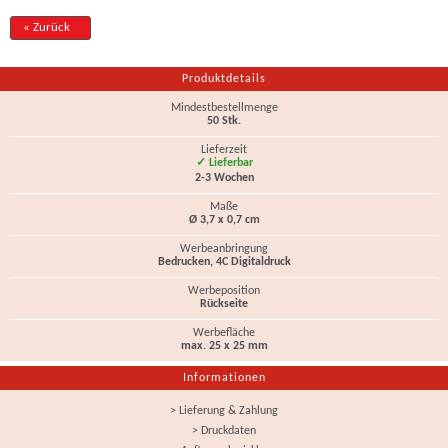
« Zurück
Produktdetails
Mindestbestellmenge
50 Stk.
Lieferzeit
✓ Lieferbar
2-3 Wochen
Maße
Ø 3,7 x 0,7 cm
Werbeanbringung
Bedrucken, 4C Digitaldruck
Werbeposition
Rückseite
Werbefläche
max. 25 x 25 mm
Informationen
> Lieferung & Zahlung
> Druckdaten