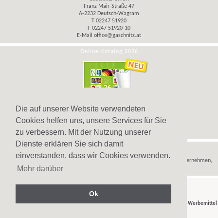
Franz Mair-Straße 47
A-2232 Deutsch-Wagram
T 02247 51920
F 02247 51920-10
E-Mail
office@gaschnitz.at
Online-Katalog 2026
Die auf unserer Website verwendeten
Cookies helfen uns, unsere Services für Sie
zu verbessern. Mit der Nutzung unserer
Dienste erklären Sie sich damit
Hinweis
einverstanden, dass wir Cookies verwenden.
Wir verkaufen
Werbeartikel
,
Werbegeschenke
und
Werbemittel
nur an Unternehmen,
Mehr darüber
Institutionen und Vereine.
Ok
© Gaschnitz GmbH 2007-2026 - Ihr Partner für
Werbeartikel
,
Werbegeschenke
und
Werbemittel
in Wien, Österreich.