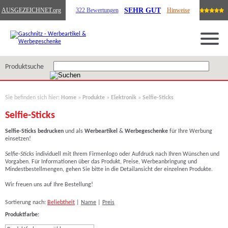
SEHR GUT
AUSGEZEICHNET
.org
322 Bewertungen
Hinweise
Produktsuche
Sie befinden sich hier:
Home
»
Produkte
»
Elektronik
»
Selfie-Sticks
Selfie-Sticks
Selfie-Sticks
bedrucken
und als
Werbeartikel
&
Werbegeschenke
für Ihre Werbung
einsetzen!
Selfie-Sticks
individuell mit Ihrem Firmenlogo oder Aufdruck nach Ihren Wünschen und
Vorgaben. Für Informationen über das Produkt, Preise, Werbeanbringung und
Mindestbestellmengen, gehen Sie bitte in die Detailansicht der einzelnen Produkte.
Wir freuen uns auf Ihre Bestellung!
Sortierung nach:
Beliebtheit
|
Name
|
Preis
Produktfarbe: