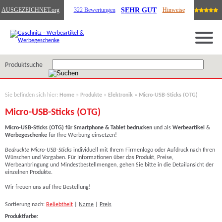
SEHR GUT
AUSGEZEICHNET
.org
322 Bewertungen
Hinweise
Produktsuche
Sie befinden sich hier:
Home
»
Produkte
»
Elektronik
»
Micro-USB-Sticks (OTG)
Micro-USB-Sticks (OTG)
Micro-USB-Sticks (OTG) für Smartphone & Tablet
bedrucken
und als
Werbeartikel
&
Werbegeschenke
für Ihre Werbung einsetzen!
Bedruckte Micro-USB-Sticks
individuell mit Ihrem Firmenlogo oder Aufdruck nach Ihren
Wünschen und Vorgaben. Für Informationen über das Produkt, Preise,
Werbeanbringung und Mindestbestellmengen, gehen Sie bitte in die Detailansicht der
einzelnen Produkte.
Wir freuen uns auf Ihre Bestellung!
Sortierung nach:
Beliebtheit
|
Name
|
Preis
Produktfarbe: