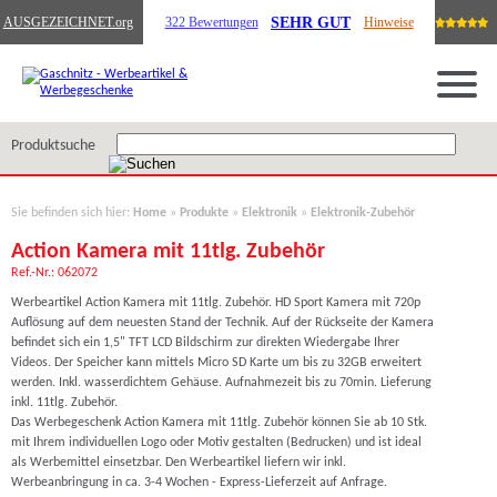
SEHR GUT
AUSGEZEICHNET
.org
322 Bewertungen
Hinweise
Produktsuche
Sie befinden sich hier:
Home
»
Produkte
»
Elektronik
»
Elektronik-Zubehör
Action Kamera mit 11tlg. Zubehör
Ref.-Nr.: 062072
Werbeartikel Action Kamera mit 11tlg. Zubehör. HD Sport Kamera mit 720p
Auflösung auf dem neuesten Stand der Technik. Auf der Rückseite der Kamera
befindet sich ein 1,5" TFT LCD Bildschirm zur direkten Wiedergabe Ihrer
Videos. Der Speicher kann mittels Micro SD Karte um bis zu 32GB erweitert
werden. Inkl. wasserdichtem Gehäuse. Aufnahmezeit bis zu 70min. Lieferung
inkl. 11tlg. Zubehör.
Das Werbegeschenk Action Kamera mit 11tlg. Zubehör können Sie ab 10 Stk.
mit Ihrem individuellen Logo oder Motiv gestalten (Bedrucken) und ist ideal
als Werbemittel einsetzbar. Den Werbeartikel liefern wir inkl.
Werbeanbringung in ca. 3-4 Wochen - Express-Lieferzeit auf Anfrage.