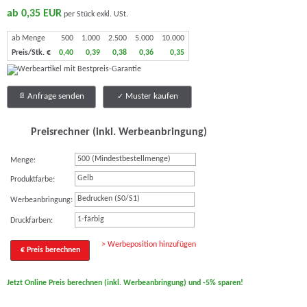
ab 0,35 EUR
per Stück exkl. USt.
ab Menge
500
1.000
2.500
5.000
10.000
Preis/Stk. €
0,40
0,39
0,38
0,36
0,35
Anfrage senden
Muster kaufen
Preisrechner (inkl. Werbeanbringung)
Menge:
Gelb
Produktfarbe:
Bedrucken (S0/S1)
Werbeanbringung:
1-färbig
Druckfarben:
> Werbeposition hinzufügen
€ Preis berechnen
Jetzt Online Preis berechnen (inkl. Werbeanbringung) und -5% sparen!