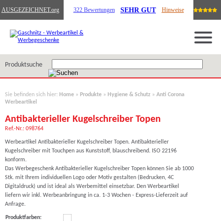
SEHR GUT
AUSGEZEICHNET
.org
322 Bewertungen
Hinweise
Produktsuche
Sie befinden sich hier:
Home
»
Produkte
»
Hygiene & Schutz
»
Anti Corona
Werbeartikel
Antibakterieller Kugelschreiber Topen
Ref.-Nr.: 098764
Werbeartikel Antibakterieller Kugelschreiber Topen. Antibakterieller
Kugelschreiber mit Touchpen aus Kunststoff, blauschreibend. ISO 22196
konform.
Das Werbegeschenk Antibakterieller Kugelschreiber Topen können Sie ab 1000
Stk. mit Ihrem individuellen Logo oder Motiv gestalten (Bedrucken, 4C
Digitaldruck) und ist ideal als Werbemittel einsetzbar. Den Werbeartikel
liefern wir inkl. Werbeanbringung in ca. 1-3 Wochen - Express-Lieferzeit auf
Anfrage.
Produktfarben: