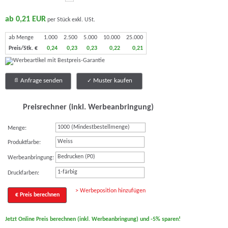
ab 0,21 EUR
per Stück exkl. USt.
ab Menge
1.000
2.500
5.000
10.000
25.000
Preis/Stk. €
0,24
0,23
0,23
0,22
0,21
Anfrage senden
Muster kaufen
Preisrechner (inkl. Werbeanbringung)
Menge:
Weiss
Produktfarbe:
Bedrucken (P0)
Werbeanbringung:
1-färbig
Druckfarben:
> Werbeposition hinzufügen
€ Preis berechnen
Jetzt Online Preis berechnen (inkl. Werbeanbringung) und -5% sparen!