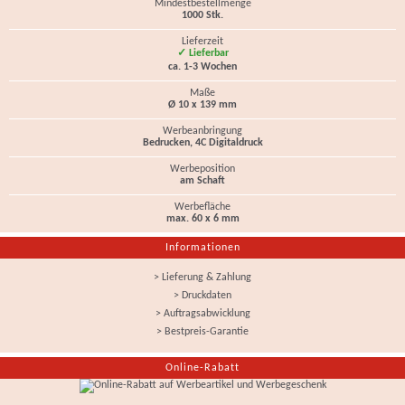
Mindestbestellmenge
1000 Stk.
Lieferzeit
✓ Lieferbar
ca. 1-3 Wochen
Maße
Ø 10 x 139 mm
Werbeanbringung
Bedrucken, 4C Digitaldruck
Werbeposition
am Schaft
Werbefläche
max. 60 x 6 mm
Informationen
> Lieferung & Zahlung
> Druckdaten
> Auftragsabwicklung
> Bestpreis-Garantie
Online-Rabatt