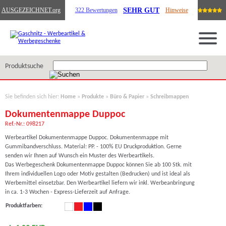
SEHR GUT
AUSGEZEICHNET
.org
322 Bewertungen
Hinweise
Produktsuche
Sie befinden sich hier:
Home
»
Produkte
»
Büro & Papier
»
Schreibmappen
Dokumentenmappe Duppoc
Ref.-Nr.: 098217
Werbeartikel Dokumentenmappe Duppoc. Dokumentenmappe mit
Gummibandverschluss. Material: PP. - 100% EU Druckproduktion. Gerne
senden wir Ihnen auf Wunsch ein Muster des Werbeartikels.
Das Werbegeschenk Dokumentenmappe Duppoc können Sie ab 100 Stk. mit
Ihrem individuellen Logo oder Motiv gestalten (Bedrucken) und ist ideal als
Werbemittel einsetzbar. Den Werbeartikel liefern wir inkl. Werbeanbringung
in ca. 1-3 Wochen - Express-Lieferzeit auf Anfrage.
Produktfarben: