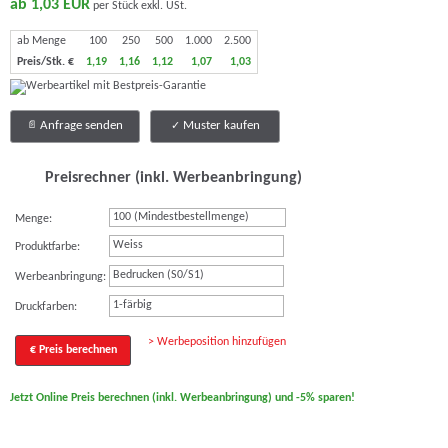
ab 1,03 EUR
per Stück exkl. USt.
ab Menge
100
250
500
1.000
2.500
Preis/Stk. €
1,19
1,16
1,12
1,07
1,03
Anfrage senden
Muster kaufen
Preisrechner (inkl. Werbeanbringung)
Menge:
Weiss
Produktfarbe:
Bedrucken (S0/S1)
Werbeanbringung:
1-färbig
Druckfarben:
> Werbeposition hinzufügen
€ Preis berechnen
Jetzt Online Preis berechnen (inkl. Werbeanbringung) und -5% sparen!