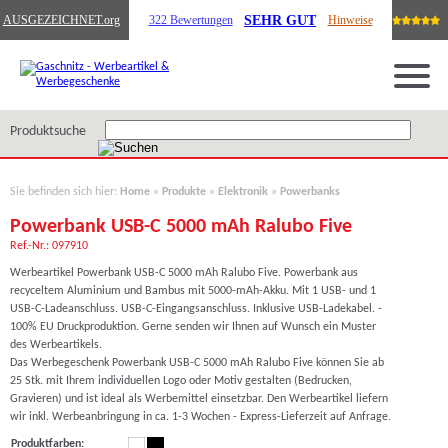
SEHR GUT
AUSGEZEICHNET
.org
322 Bewertungen
Hinweise
Produktsuche
Sie befinden sich hier:
Home
»
Produkte
»
Elektronik
»
Powerbanks
Powerbank USB-C 5000 mAh Ralubo Five
Ref.-Nr.: 097910
Werbeartikel Powerbank USB-C 5000 mAh Ralubo Five. Powerbank aus
recyceltem Aluminium und Bambus mit 5000-mAh-Akku. Mit 1 USB- und 1
USB-C-Ladeanschluss. USB-C-Eingangsanschluss. Inklusive USB-Ladekabel. -
100% EU Druckproduktion. Gerne senden wir Ihnen auf Wunsch ein Muster
des Werbeartikels.
Das Werbegeschenk Powerbank USB-C 5000 mAh Ralubo Five können Sie ab
25 Stk. mit Ihrem individuellen Logo oder Motiv gestalten (Bedrucken,
Gravieren) und ist ideal als Werbemittel einsetzbar. Den Werbeartikel liefern
wir inkl. Werbeanbringung in ca. 1-3 Wochen - Express-Lieferzeit auf Anfrage.
Produktfarben: