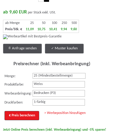
ab 9,60 EUR
per Stück exkl. USt.
ab Menge
25
50
100
250
500
Preis/Stk. €
11,09
10,75
10,41
9,94
9,60
Anfrage senden
Muster kaufen
Preisrechner (inkl. Werbeanbringung)
Menge:
Weiss
Produktfarbe:
Bedrucken (P3)
Werbeanbringung:
1-färbig
Druckfarben:
> Werbeposition hinzufügen
€ Preis berechnen
Jetzt Online Preis berechnen (inkl. Werbeanbringung) und -5% sparen!