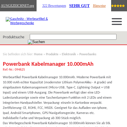
SEHR GUT
AUSGEZEICHNET
.org
322 Bewertungen
Hinweise
Produktsuche
Sie befinden sich hier:
Home
»
Produkte
»
Elektronik
»
Powerbanks
Powerbank Kabelmanager 10.000mAh
Ref.-Nr.: 094625
Werbeartikel Powerbank Kabelmanager 10.000mAh. Moderne Powerbank mit
10.000 mAh echter Kapazität (modernster Lithium PolymerAkku - A grade) und
eingebautem Kabemanagement (Micro-USB, Type-C, Lightning Output + USB
Input) und einem USB-Ausgang. Die Powerbank verfügt über eine LED-
Ladestandsanzeige sowie eine Taschenlampen-Funktion mit 2 LEDs und einem
integrierten Handyaufsteller. Verpackung: einzeln in Kartonbox verpackt.
Zertifizierung: CE, ROHS, FCC, MSDS. Geeignet für das Aufladen von Iphone,
Ipad, Android Smartphones, GPS/Navigationsgeräte, Kameras etc.
Individuelle Farbe und Verpackung ab 300 Stück möglich.
Das Werbegeschenk Powerbank Kabelmanager 10.000mAh können Sie ab Stk.