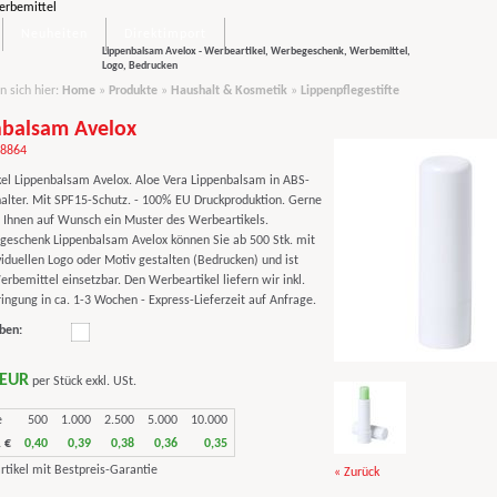
Neuheiten
Direktimport
Lippenbalsam Avelox - Werbeartikel, Werbegeschenk, Werbemittel,
Logo, Bedrucken
n sich hier:
Home
»
Produkte
»
Haushalt & Kosmetik
»
Lippenpflegestifte
nbalsam Avelox
98864
el Lippenbalsam Avelox. Aloe Vera Lippenbalsam in ABS-
halter. Mit SPF15-Schutz. - 100% EU Druckproduktion. Gerne
 Ihnen auf Wunsch ein Muster des Werbeartikels.
eschenk Lippenbalsam Avelox können Sie ab 500 Stk. mit
viduellen Logo oder Motiv gestalten (Bedrucken) und ist
erbemittel einsetzbar. Den Werbeartikel liefern wir inkl.
ngung in ca. 1-3 Wochen - Express-Lieferzeit auf Anfrage.
ben:
 EUR
per Stück exkl. USt.
e
500
1.000
2.500
5.000
10.000
 €
0,40
0,39
0,38
0,36
0,35
« Zurück