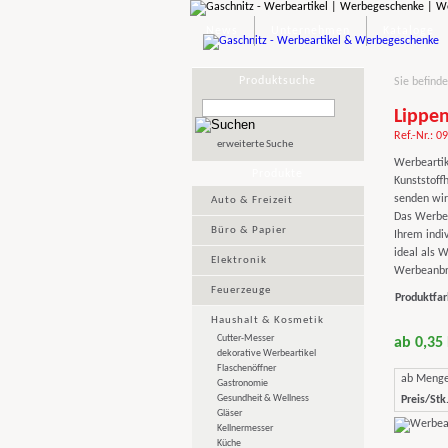
News
Unternehmen
Kataloge
Produktsuche
Sie befinde
Lippe
Ref.-Nr.: 0
erweiterte Suche
Werbeartik
Produkte
Kunststoff
senden wir
Auto & Freizeit
Das Werbeg
Büro & Papier
Ihrem indi
ideal als W
Elektronik
Werbeanbri
Feuerzeuge
Produktfar
Haushalt & Kosmetik
Cutter-Messer
ab 0,35
dekorative Werbeartikel
Flaschenöffner
ab Meng
Gastronomie
Gesundheit & Wellness
Preis/Stk.
Gläser
Kellnermesser
Küche