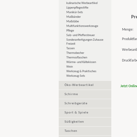
kulinarische Werbeartikel
Lippenpflegestifte
Manikür-Sets
Pr
Maßbänder
Maßstäbe
Multifunktionswerkzeuge
Menge:
Pflege
Salz- und Pfefferstreuer
Produktfa
Sonderanfertigungen Zuhause
Freizeit
Tassen
Werbeanb
Thermobecher
Thermosflaschen
Druckfarb
Wärme- und Kältekissen
Wein
Werkzeug & Praktisches
Werkzeug-Sets
Öko-Werbeartikel
Jetzt Onli
Schirme
Schreibgeräte
Sport & Spiele
Süßigkeiten
Taschen