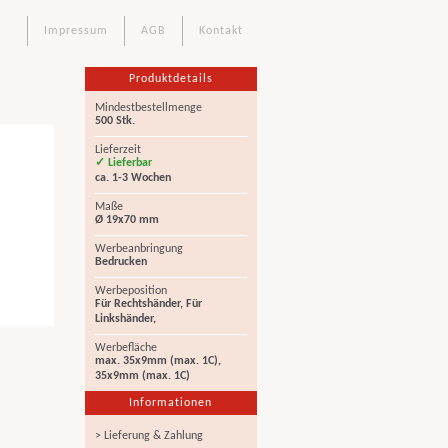
Impressum
AGB
Kontakt
Produktdetails
Mindestbestellmenge
500 Stk.
Lieferzeit
✓ Lieferbar
ca. 1-3 Wochen
Maße
Ø 19x70 mm
Werbeanbringung
Bedrucken
Werbeposition
Für Rechtshänder, Für
Linkshänder,
Werbefläche
max. 35x9mm (max. 1C),
35x9mm (max. 1C)
Informationen
> Lieferung & Zahlung