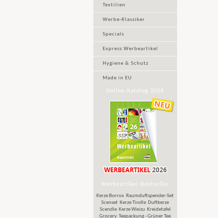
Textilien
Werbe-Klassiker
Specials
Express Werbeartikel
Hygiene & Schutz
Made in EU
Online-Katalog 2026
Werbeartikel-Bestseller
Kerze Borrox
Raumduftspender-Set
Scenset
Kerze Tindle
Duftkerze
Scendle
Kerze Weizu
Kreidetafel
Grocery
Teepackung - Grüner Tee