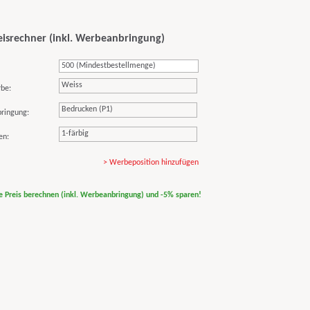
eisrechner (inkl. Werbeanbringung)
Weiss
rbe:
Bedrucken (P1)
ringung:
1-färbig
en:
> Werbeposition hinzufügen
ne Preis berechnen (inkl. Werbeanbringung) und -5% sparen!
print