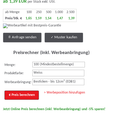
ab 1,39 EUR
per Stück exkl. USt.
ab Menge
100
250
500
1.000
2.500
Preis/Stk. €
1,65
1,59
1,54
1,47
1,39
Anfrage senden
Muster kaufen
Preisrechner (inkl. Werbeanbringung)
Menge:
Weiss
Produktfarbe:
Besticken - bis 12cm² (EDB1)
Werbeanbringung:
> Werbeposition hinzufügen
€ Preis berechnen
Jetzt Online Preis berechnen (inkl. Werbeanbringung) und -5% sparen!