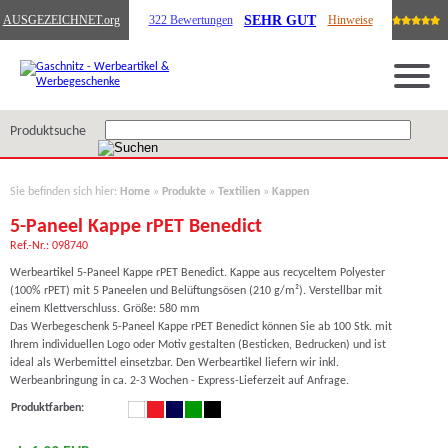
SEHR GUT
AUSGEZEICHNET
.org
322 Bewertungen
Hinweise
Produktsuche
Sie befinden sich hier:
Home
»
Produkte
»
Textilien
»
Kappen
5-Paneel Kappe rPET Benedict
Ref.-Nr.: 098740
Werbeartikel 5-Paneel Kappe rPET Benedict. Kappe aus recyceltem Polyester
(100% rPET) mit 5 Paneelen und Belüftungsösen (210 g/m²). Verstellbar mit
einem Klettverschluss. Größe: 580 mm
Das Werbegeschenk 5-Paneel Kappe rPET Benedict können Sie ab 100 Stk. mit
Ihrem individuellen Logo oder Motiv gestalten (Besticken, Bedrucken) und ist
ideal als Werbemittel einsetzbar. Den Werbeartikel liefern wir inkl.
Werbeanbringung in ca. 2-3 Wochen - Express-Lieferzeit auf Anfrage.
Produktfarben: