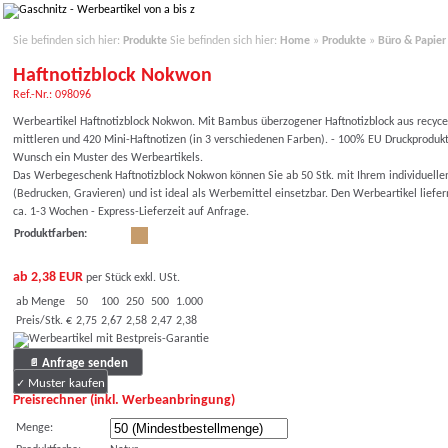
Sie befinden sich hier:
Produkte
Sie befinden sich hier:
Home
»
Produkte
»
Büro & Papier
Haftnotizblock Nokwon
Ref.-Nr.: 098096
Werbeartikel Haftnotizblock Nokwon. Mit Bambus überzogener Haftnotizblock aus recyce
mittleren und 420 Mini-Haftnotizen (in 3 verschiedenen Farben). - 100% EU Druckproduk
Wunsch ein Muster des Werbeartikels.
Das Werbegeschenk Haftnotizblock Nokwon können Sie ab 50 Stk. mit Ihrem individuelle
(Bedrucken, Gravieren) und ist ideal als Werbemittel einsetzbar. Den Werbeartikel liefe
ca. 1-3 Wochen - Express-Lieferzeit auf Anfrage.
Produktfarben:
ab 2,38 EUR
per Stück exkl. USt.
ab Menge
50
100
250
500
1.000
Preis/Stk. €
2,75
2,67
2,58
2,47
2,38
Anfrage senden
Muster kaufen
Preisrechner (inkl. Werbeanbringung)
Menge: