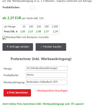
wir inkl. Werbeanbringung in ca. 1-3 Wochen - Express-Lieferzeit auf Anfrage.
Produktfarben:
ab 2,29 EUR
per Stück exkl. USt.
ab Menge
50
100
250
500
1.000
Preis/Stk. €
2,65
2,57
2,48
2,37
2,29
Anfrage senden
Muster kaufen
Preisrechner (inkl. Werbeanbringung)
Menge:
Weiss
Produktfarbe:
Bedrucken (inkludiert) (FP)
Werbeanbringung:
> Werbeposition hinzufügen
€ Preis berechnen
Jetzt Online Preis berechnen (inkl. Werbeanbringung) und -5% sparen!