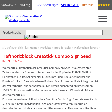
SEHR GUT
AUSGEZEICHNET
.org
322 Bewertungen
Hinweise
Produktsuche
Sie befinden sich hier:
Home
»
Produkte
»
Büro & Papier
»
Haftnotizen & Post-it
Haftnotizblock CreaStick Combo Sign Seed
Ref.-Nr.: 097706
Werbeartikel Haftnotizblock CreaStick Combo Sign Seed. Maßgefertigter
Zettelspender aus Samenpapier mit vertikaler Kopfzeile. Enthält 50 Blatt
Haftnotizen aus Recyclingpapier (75×75 mm) und 100 Seitenmarker aus
Kunststofffolie in 5 verschiedenen Farben (44×12 mm). Im Preis inbegriffen ist
der Vollfarbdruck auf der Kopfzeile. Mit verschiedenen Wildblumensamen. -
100% EU Druckproduktion. Gerne senden wir Ihnen auf Wunsch ein Muster
des Werbeartikels.
Das Werbegeschenk Haftnotizblock CreaStick Combo Sign Seed können Sie ab
50 Stk. mit Ihrem individuellen Logo oder Motiv gestalten (Bedrucken
(inkludiert)) und ist ideal als Werbemittel einsetzbar. Den Werbeartikel liefern