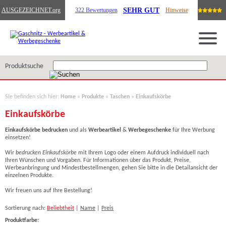
SEHR GUT
AUSGEZEICHNET
.org
322 Bewertungen
Hinweise
Produktsuche
Sie befinden sich hier:
Home
»
Produkte
»
Taschen
»
Einkaufskörbe
Einkaufskörbe
Einkaufskörbe
bedrucken
und als
Werbeartikel
&
Werbegeschenke
für Ihre Werbung
einsetzen!
Wir
bedrucken
Einkaufskörbe
mit Ihrem Logo oder einem Aufdruck individuell nach
Ihren Wünschen und Vorgaben. Für Informationen über das Produkt, Preise,
Werbeanbringung und Mindestbestellmengen, gehen Sie bitte in die Detailansicht der
einzelnen Produkte.
Wir freuen uns auf Ihre Bestellung!
Sortierung nach:
Beliebtheit
|
Name
|
Preis
Produktfarbe: