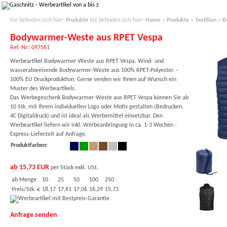
Sie befinden sich hier:
Produkte
Sie befinden sich hier:
Home
»
Produkte
»
Textilien
»
B
Bodywarmer-Weste aus RPET Vespa
Ref.-Nr.: 097561
Werbeartikel Bodywarmer-Weste aus RPET Vespa. Wind- und
wasserabweisende Bodywarmer-Weste aus 100% RPET-Polyester. -
100% EU Druckproduktion. Gerne senden wir Ihnen auf Wunsch ein
Muster des Werbeartikels.
Das Werbegeschenk Bodywarmer-Weste aus RPET Vespa können Sie ab
10 Stk. mit Ihrem individuellen Logo oder Motiv gestalten (Bedrucken,
4C Digitaldruck) und ist ideal als Werbemittel einsetzbar. Den
Werbeartikel liefern wir inkl. Werbeanbringung in ca. 1-3 Wochen -
Express-Lieferzeit auf Anfrage.
Produktfarben:
ab 15,73 EUR
per Stück exkl. USt.
ab Menge
10
25
50
100
250
Preis/Stk. €
18,17
17,61
17,06
16,29
15,73
Anfrage senden